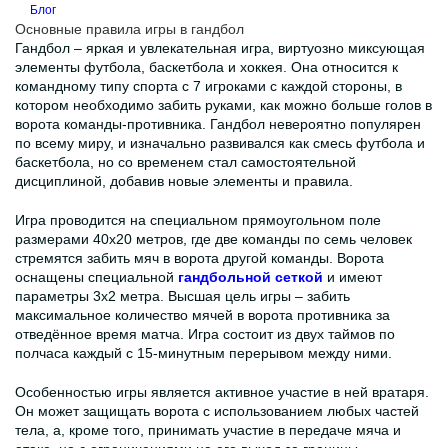
Блог
Основные правила игры в гандбол
Гандбол – яркая и увлекательная игра, виртуозно миксующая
элементы футбола, баскетбола и хоккея. Она относится к
командному типу спорта с 7 игроками с каждой стороны, в
котором необходимо забить руками, как можно больше голов в
ворота команды-противника. Гандбол невероятно популярен
по всему миру, и изначально развивался как смесь футбола и
баскетбола, но со временем стал самостоятельной
дисциплиной, добавив новые элементы и правила.
Игра проводится на специальном прямоугольном поле
размерами 40х20 метров, где две команды по семь человек
стремятся забить мяч в ворота другой команды. Ворота
оснащены специальной
гандбольной сеткой
и имеют
параметры 3х2 метра. Высшая цель игры – забить
максимальное количество мячей в ворота противника за
отведённое время матча. Игра состоит из двух таймов по
полчаса каждый с 15-минутным перерывом между ними.
Особенностью игры является активное участие в ней вратаря.
Он может защищать ворота с использованием любых частей
тела, а, кроме того, принимать участие в передаче мяча и