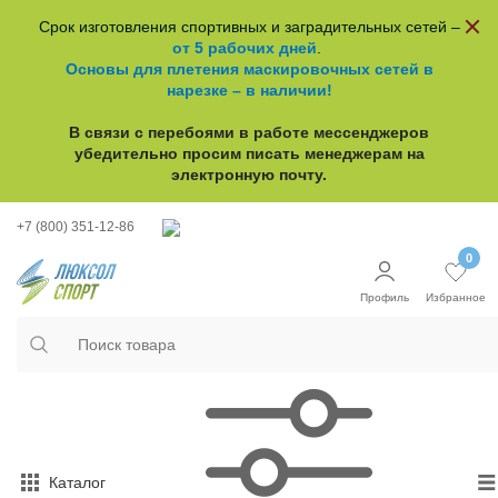
Срок изготовления спортивных и заградительных сетей –
от 5 рабочих дней
.
Основы для плетения маскировочных сетей в
нарезке – в наличии!
В связи с перебоями в работе
мессенджеров
убедительно просим писать менеджерам на
электронную почту.
+7 (800) 351-12-86
0
Профиль
Избранное
Каталог