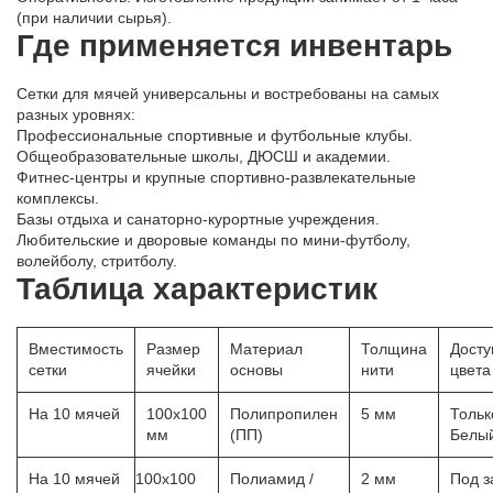
(при наличии сырья).
Где применяется инвентарь
Сетки для мячей универсальны и востребованы на самых
разных уровнях:
Профессиональные спортивные и футбольные клубы.
Общеобразовательные школы, ДЮСШ и академии.
Фитнес-центры и крупные спортивно-развлекательные
комплексы.
Базы отдыха и санаторно-курортные учреждения.
Любительские и дворовые команды по мини-футболу,
волейболу, стритболу.
Таблица характеристик
Вместимость
Размер
Материал
Толщина
Дост
сетки
ячейки
основы
нити
цвета
На 10 мячей
100х100
Полипропилен
5 мм
Тольк
мм
(ПП)
Белы
На 10 мячей
100х100
Полиамид /
2 мм
Под з