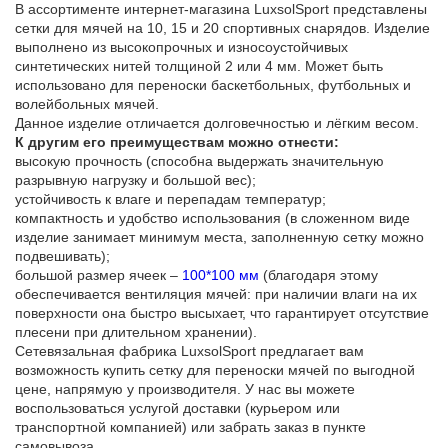
В ассортименте интернет-магазина LuxsolSport представлены
сетки для мячей на 10, 15 и 20 спортивных снарядов. Изделие
выполнено из высокопрочных и износоустойчивых
синтетических нитей толщиной 2 или 4 мм. Может быть
использовано для переноски баскетбольных, футбольных и
волейбольных мячей.
Данное изделие отличается долговечностью и лёгким весом.
К другим его преимуществам можно отнести:
высокую прочность (способна выдержать значительную
разрывную нагрузку и большой вес);
устойчивость к влаге и перепадам температур;
компактность и удобство использования (в сложенном виде
изделие занимает минимум места, заполненную сетку можно
подвешивать);
большой размер ячеек –
100*100 мм
(благодаря этому
обеспечивается вентиляция мячей: при наличии влаги на их
поверхности она быстро высыхает, что гарантирует отсутствие
плесени при длительном хранении).
Сетевязальная фабрика LuxsolSport предлагает вам
возможность купить сетку для переноски мячей по выгодной
цене, напрямую у производителя. У нас вы можете
воспользоваться услугой доставки (курьером или
транспортной компанией) или забрать заказ в пункте
самовывоза.