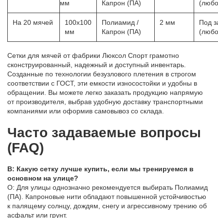
мм
Капрон (ПА)
(любо
На 20 мячей
100х100
Полиамид /
2 мм
Под з
мм
Капрон (ПА)
(любо
Сетки для мячей от фабрики Люксол Спорт грамотно
сконструированный, надежный и доступный инвентарь.
Созданные по технологии безузлового плетения в строгом
соответствии с ГОСТ, эти емкости износостойки и удобны в
обращении. Вы можете легко заказать продукцию напрямую
от производителя, выбрав удобную доставку транспортными
компаниями или оформив самовывоз со склада.
Часто задаваемые вопросы
(FAQ)
В: Какую сетку лучше купить, если мы тренируемся в
основном на улице?
О: Для улицы однозначно рекомендуется выбирать Полиамид
(ПА). Капроновые нити обладают повышенной устойчивостью
к палящему солнцу, дождям, снегу и агрессивному трению об
асфальт или грунт.