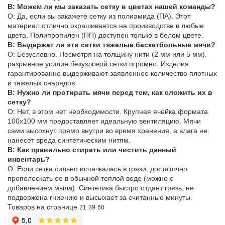
В: Можем ли мы заказать сетку в цветах нашей команды?
О: Да, если вы закажете сетку из полиамида (ПА). Этот
материал отлично окрашивается на производстве в любые
цвета. Полипропилен (ПП) доступен только в белом цвете.
В: Выдержат ли эти сетки тяжелые баскетбольные мячи?
О: Безусловно. Несмотря на толщину нити (2 мм или 5 мм),
разрывное усилие безузловой сетки огромно. Изделия
гарантированно выдерживают заявленное количество плотных
и тяжелых снарядов.
В: Нужно ли протирать мячи перед тем, как сложить их в
сетку?
О: Нет, в этом нет необходимости. Крупная ячейка формата
100х100 мм предоставляет идеальную вентиляцию. Мячи
сами высохнут прямо внутри во время хранения, а влага не
нанесет вреда синтетическим нитям.
В: Как правильно стирать или чистить данный
инвентарь?
О: Если сетка сильно испачкалась в грязи, достаточно
прополоскать ее в обычной теплой воде (можно с
добавлением мыла). Синтетика быстро отдает грязь, не
подвержена гниению и высыхает за считанные минуты.
Товаров на странице
21
39
60