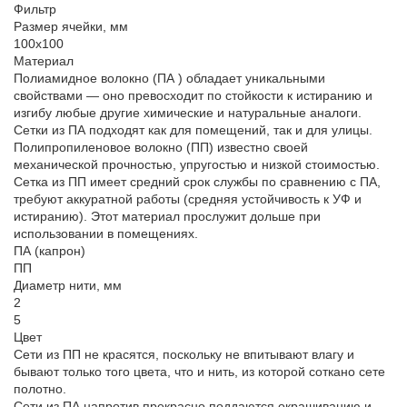
Фильтр
Размер ячейки, мм
100х100
Материал
Полиамидное волокно (ПА ) обладает уникальными
свойствами — оно превосходит по стойкости к истиранию и
изгибу любые другие химические и натуральные аналоги.
Сетки из ПА подходят как для помещений, так и для улицы.
Полипропиленовое волокно (ПП) известно своей
механической прочностью, упругостью и низкой стоимостью.
Сетка из ПП имеет средний срок службы по сравнению с ПА,
требуют аккуратной работы (средняя устойчивость к УФ и
истиранию). Этот материал прослужит дольше при
использовании в помещениях.
ПА (капрон)
ПП
Диаметр нити, мм
2
5
Цвет
Сети из ПП не красятся, поскольку не впитывают влагу и
бывают только того цвета, что и нить, из которой соткано сете
полотно.
Сети из ПА напротив прекрасно поддаются окрашиванию и