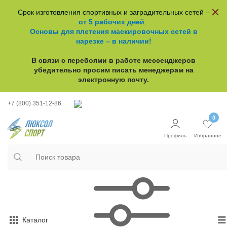
Срок изготовления спортивных и заградительных сетей –
от 5 рабочих дней
.
Основы для плетения маскировочных сетей в
нарезке – в наличии!
В связи с перебоями в работе
мессенджеров
убедительно просим писать менеджерам на
электронную почту.
+7 (800) 351-12-86
0
Профиль
Избранное
Каталог