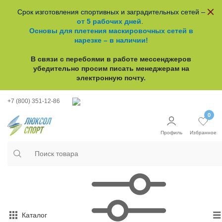
Срок изготовления спортивных и заградительных сетей –
от 5 рабочих дней
.
Основы для плетения маскировочных сетей в
нарезке – в наличии!
В связи с перебоями в работе
мессенджеров
убедительно просим писать менеджерам на
электронную почту.
+7 (800) 351-12-86
0
Профиль
Избранное
Каталог