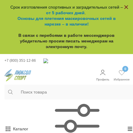
Срок изготовления спортивных и заградительных сетей –
от 5 рабочих дней
.
Основы для плетения маскировочных сетей в
нарезке – в наличии!
В связи с перебоями в работе
мессенджеров
убедительно просим писать менеджерам на
электронную почту.
+7 (800) 351-12-86
0
Профиль
Избранное
Каталог