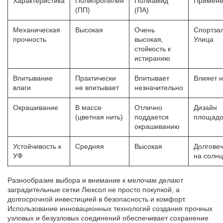
Характеристика
Полипропилен
Полиамид
Примене
(ПП)
(ПА)
Механическая
Высокая
Очень
Спортзал
прочность
высокая,
Улица
стойкость к
истиранию
Впитывание
Практически
Впитывает
Влияет н
влаги
не впитывает
незначительно
Окрашивание
В массе
Отлично
Дизайн
(цветная нить)
поддается
площадо
окрашиванию
Устойчивость к
Средняя
Высокая
Долгове
УФ
на солн
Разнообразие выбора и внимание к мелочам делают
заградительные сетки Люксол не просто покупкой, а
долгосрочной инвестицией в безопасность и комфорт.
Использование инновационных технологий создания прочных
узловых и безузловых соединений обеспечивает сохранение