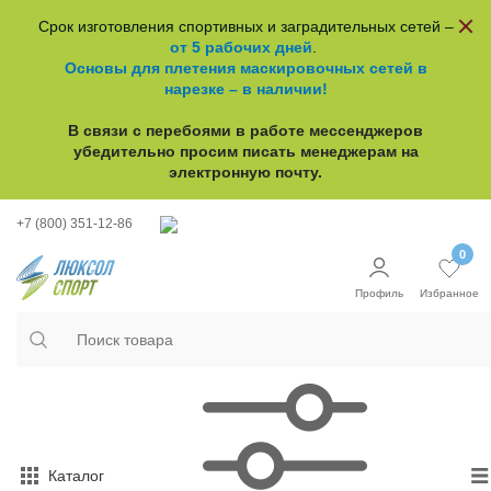
Срок изготовления спортивных и заградительных сетей –
от 5 рабочих дней
.
Основы для плетения маскировочных сетей в
нарезке – в наличии!
В связи с перебоями в работе
мессенджеров
убедительно просим писать менеджерам на
электронную почту.
+7 (800) 351-12-86
0
Профиль
Избранное
Каталог