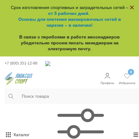
Срок изготовления спортивных и заградительных сетей –
от 5 рабочих дней
.
Основы для плетения маскировочных сетей в
нарезке – в наличии!
В связи с перебоями в работе
мессенджеров
убедительно просим писать менеджерам на
электронную почту.
+7 (800) 351-12-86
0
Профиль
Избранное
Каталог