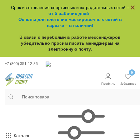
Срок изготовления спортивных и заградительных сетей –
от 5 рабочих дней
.
Основы для плетения маскировочных сетей в
нарезке – в наличии!
В связи с перебоями в работе
мессенджеров
убедительно просим писать менеджерам на
электронную почту.
+7 (800) 351-12-86
0
Профиль
Избранное
Каталог