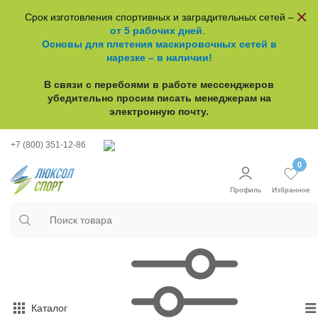
Срок изготовления спортивных и заградительных сетей –
от 5 рабочих дней
.
Основы для плетения маскировочных сетей в
нарезке – в наличии!
В связи с перебоями в работе
мессенджеров
убедительно просим писать менеджерам на
электронную почту.
+7 (800) 351-12-86
0
Профиль
Избранное
Каталог