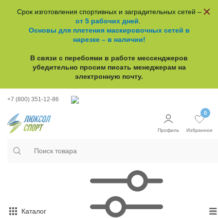
Срок изготовления спортивных и заградительных сетей –
от 5 рабочих дней
.
Основы для плетения маскировочных сетей в
нарезке – в наличии!
В связи с перебоями в работе
мессенджеров
убедительно просим писать менеджерам на
электронную почту.
+7 (800) 351-12-86
0
Профиль
Избранное
Каталог