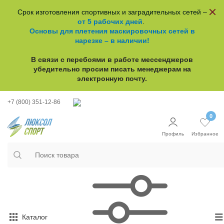
Срок изготовления спортивных и заградительных сетей –
от 5 рабочих дней
.
Основы для плетения маскировочных сетей в
нарезке – в наличии!
В связи с перебоями в работе
мессенджеров
убедительно просим писать менеджерам на
электронную почту.
+7 (800) 351-12-86
0
Профиль
Избранное
Каталог