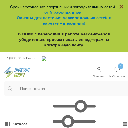
Срок изготовления спортивных и заградительных сетей –
от 5 рабочих дней
.
Основы для плетения маскировочных сетей в
нарезке – в наличии!
В связи с перебоями в работе
мессенджеров
убедительно просим писать менеджерам на
электронную почту.
+7 (800) 351-12-86
0
Профиль
Избранное
Каталог