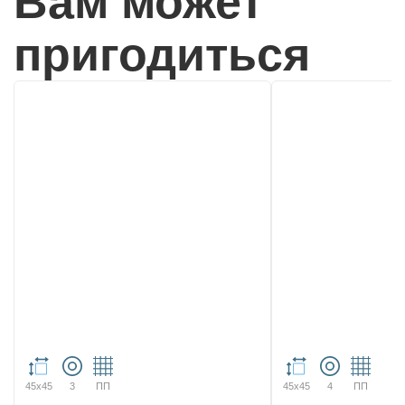
Вам может
пригодиться
45х45
3
ПП
45х45
4
ПП