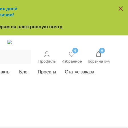
чих дней
.
личии!
рам на электронную почту.
u
0
0
Профиль
Избранное
Корзина
(0 ₽)
такты
Блог
Проекты
Статус заказа