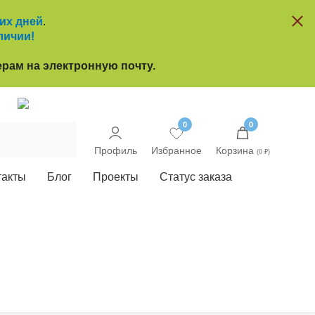
чих дней
.
личии!
рам на электронную почту.
u
0
0
Профиль
Избранное
Корзина
(0 ₽)
такты
Блог
Проекты
Статус заказа