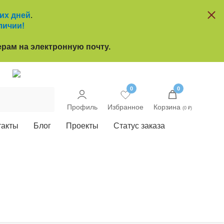
чих дней
.
личии!
рам на электронную почту.
u
0
0
Профиль
Избранное
Корзина
(0 ₽)
такты
Блог
Проекты
Статус заказа