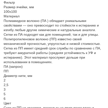
Фильтр
Размер ячейки, мм
100х100
Материал
Полиамидное волокно (ПА ) обладает уникальными
свойствами — оно превосходит по стойкости к истиранию и
изгибу любые другие химические и натуральные аналоги.
Сетки из ПА подходят как для помещений, так и для улицы.
Полипропиленовое волокно (ПП) известно своей
механической прочностью, упругостью и низкой стоимостью.
Сетка из ПП имеет средний срок службы по сравнению с ПА,
требуют аккуратной работы (средняя устойчивость к УФ и
истиранию). Этот материал прослужит дольше при
использовании в помещениях.
ПА (капрон)
ПП
Диаметр нити, мм
2
2,5
3
5
6
Цвет
Сети из ПП не красятся, поскольку не впитывают влагу и