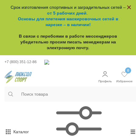
Срок изготовления спортивных и заградительных сетей –
от 5 рабочих дней
.
Основы для плетения маскировочных сетей в
нарезке – в наличии!
В связи с перебоями в работе
мессенджеров
убедительно просим писать менеджерам на
электронную почту.
+7 (800) 351-12-86
0
Профиль
Избранное
Каталог