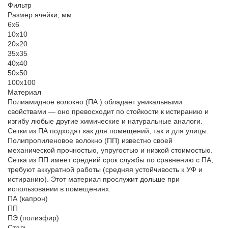
Фильтр
Размер ячейки, мм
6х6
10х10
20х20
35х35
40х40
50х50
100х100
Материал
Полиамидное волокно (ПА ) обладает уникальными
свойствами — оно превосходит по стойкости к истиранию и
изгибу любые другие химические и натуральные аналоги.
Сетки из ПА подходят как для помещений, так и для улицы.
Полипропиленовое волокно (ПП) известно своей
механической прочностью, упругостью и низкой стоимостью.
Сетка из ПП имеет средний срок службы по сравнению с ПА,
требуют аккуратной работы (средняя устойчивость к УФ и
истиранию). Этот материал прослужит дольше при
использовании в помещениях.
ПА (капрон)
ПП
ПЭ (полиэфир)
Сталь