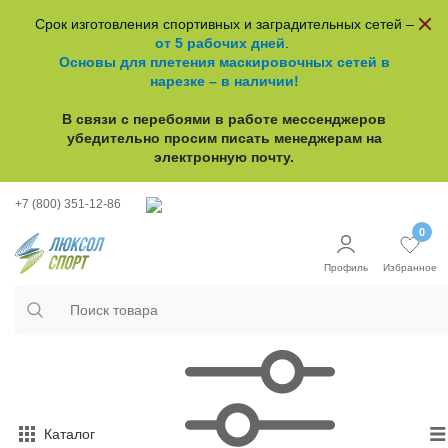
Срок изготовления спортивных и заградительных сетей –
от 5 рабочих дней
.
Основы для плетения маскировочных сетей в
нарезке – в наличии!
В связи с перебоями в работе
мессенджеров
убедительно просим писать менеджерам на
электронную почту.
+7 (800) 351-12-86
0
Профиль
Избранное
Каталог