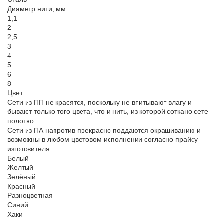
Диаметр нити, мм
1,1
2
2,5
3
4
5
6
8
Цвет
Сети из ПП не красятся, поскольку не впитывают влагу и
бывают только того цвета, что и нить, из которой соткано сете
полотно.
Сети из ПА напротив прекрасно поддаются окрашиванию и
возможны в любом цветовом исполнении согласно прайсу
изготовителя.
Белый
Желтый
Зелёный
Красный
Разноцветная
Синий
Хаки