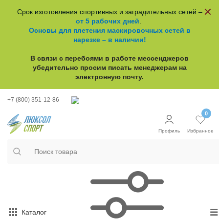
Срок изготовления спортивных и заградительных сетей –
от 5 рабочих дней
.
Основы для плетения маскировочных сетей в
нарезке – в наличии!
В связи с перебоями в работе
мессенджеров
убедительно просим писать менеджерам на
электронную почту.
+7 (800) 351-12-86
0
Профиль
Избранное
Каталог