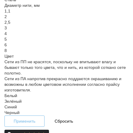
Диаметр нити, мм
1,1
2
2,5
3
4
5
6
8
Цвет
Сети из ПП не красятся, поскольку не впитывают влагу и
бывают только того цвета, что и нить, из которой соткано сете
полотно.
Сети из ПА напротив прекрасно поддаются окрашиванию и
возможны в любом цветовом исполнении согласно прайсу
изготовителя.
Белый
Зелёный
Синий
Черный
Применить
Сбросить