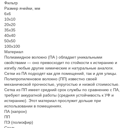
Фильтр
Размер ячейки, мм
6х6
10х10
20х20
35х35
40х40
50х50
100х100
Материал
Полиамидное волокно (ПА ) обладает уникальными
свойствами — оно превосходит по стойкости к истиранию и
изгибу любые другие химические и натуральные аналоги.
Сетки из ПА подходят как для помещений, так и для улицы.
Полипропиленовое волокно (ПП) известно своей
механической прочностью, упругостью и низкой стоимостью.
Сетка из ПП имеет средний срок службы по сравнению с ПА,
требуют аккуратной работы (средняя устойчивость к УФ и
истиранию). Этот материал прослужит дольше при
использовании в помещениях.
ПА (капрон)
ПП
ПЭ (полиэфир)
Сталь