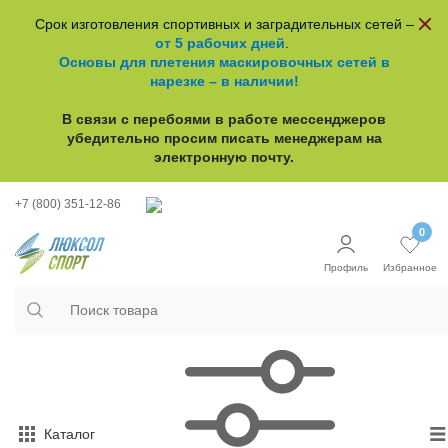
Срок изготовления спортивных и заградительных сетей –
от 5 рабочих дней
.
Основы для плетения маскировочных сетей в
нарезке – в наличии!
В связи с перебоями в работе
мессенджеров
убедительно просим писать менеджерам на
электронную почту.
+7 (800) 351-12-86
0
Профиль
Избранное
Каталог