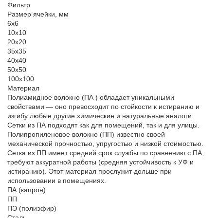
Фильтр
Размер ячейки, мм
6х6
10х10
20х20
35х35
40х40
50х50
100х100
Материал
Полиамидное волокно (ПА ) обладает уникальными
свойствами — оно превосходит по стойкости к истиранию и
изгибу любые другие химические и натуральные аналоги.
Сетки из ПА подходят как для помещений, так и для улицы.
Полипропиленовое волокно (ПП) известно своей
механической прочностью, упругостью и низкой стоимостью.
Сетка из ПП имеет средний срок службы по сравнению с ПА,
требуют аккуратной работы (средняя устойчивость к УФ и
истиранию). Этот материал прослужит дольше при
использовании в помещениях.
ПА (капрон)
ПП
ПЭ (полиэфир)
Сталь