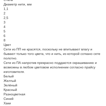
Диаметр нити, мм
1,1
2
2,5
3
4
5
6
8
Цвет
Сети из ПП не красятся, поскольку не впитывают влагу и
бывают только того цвета, что и нить, из которой соткано сете
полотно.
Сети из ПА напротив прекрасно поддаются окрашиванию и
возможны в любом цветовом исполнении согласно прайсу
изготовителя.
Белый
Желтый
Зелёный
Красный
Разноцветная
Синий
Хаки