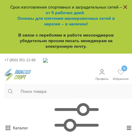
Срок изготовления спортивных и заградительных сетей –
от 5 рабочих дней
.
Основы для плетения маскировочных сетей в
нарезке – в наличии!
В связи с перебоями в работе
мессенджеров
убедительно просим писать менеджерам на
электронную почту.
+7 (800) 351-12-86
0
Профиль
Избранное
Каталог