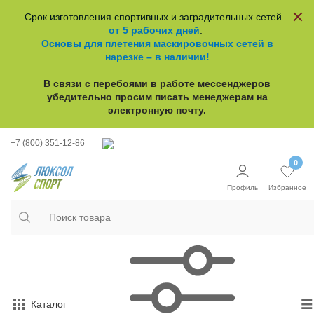
Срок изготовления спортивных и заградительных сетей –
от 5 рабочих дней
.
Основы для плетения маскировочных сетей в
нарезке – в наличии!
В связи с перебоями в работе
мессенджеров
убедительно просим писать менеджерам на
электронную почту.
+7 (800) 351-12-86
0
Профиль
Избранное
Каталог