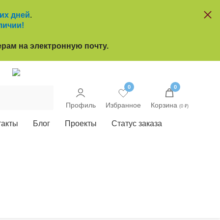
чих дней
.
личии!
рам на электронную почту.
u
0
0
Профиль
Избранное
Корзина
(0 ₽)
такты
Блог
Проекты
Статус заказа