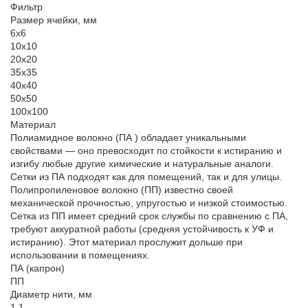
Фильтр
Размер ячейки, мм
6х6
10х10
20х20
35х35
40х40
50х50
100х100
Материал
Полиамидное волокно (ПА ) обладает уникальными
свойствами — оно превосходит по стойкости к истиранию и
изгибу любые другие химические и натуральные аналоги.
Сетки из ПА подходят как для помещений, так и для улицы.
Полипропиленовое волокно (ПП) известно своей
механической прочностью, упругостью и низкой стоимостью.
Сетка из ПП имеет средний срок службы по сравнению с ПА,
требуют аккуратной работы (средняя устойчивость к УФ и
истиранию). Этот материал прослужит дольше при
использовании в помещениях.
ПА (капрон)
ПП
Диаметр нити, мм
1,1