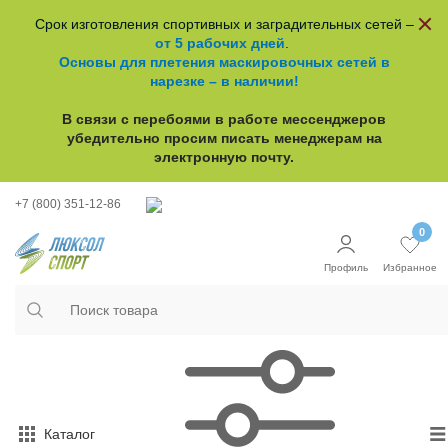
Срок изготовления спортивных и заградительных сетей –
от 5 рабочих дней
.
Основы для плетения маскировочных сетей в
нарезке – в наличии!
В связи с перебоями в работе
мессенджеров
убедительно просим писать менеджерам на
электронную почту.
+7 (800) 351-12-86
0
Профиль
Избранное
Каталог