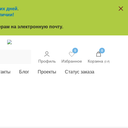
чих дней
.
личии!
рам на электронную почту.
u
0
0
Профиль
Избранное
Корзина
(0 ₽)
такты
Блог
Проекты
Статус заказа