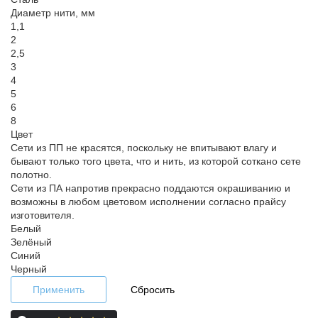
Диаметр нити, мм
1,1
2
2,5
3
4
5
6
8
Цвет
Сети из ПП не красятся, поскольку не впитывают влагу и
бывают только того цвета, что и нить, из которой соткано сете
полотно.
Сети из ПА напротив прекрасно поддаются окрашиванию и
возможны в любом цветовом исполнении согласно прайсу
изготовителя.
Белый
Зелёный
Синий
Черный
Применить
Сбросить