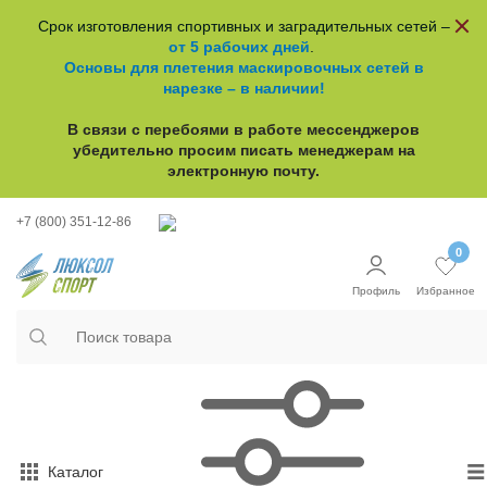
Срок изготовления спортивных и заградительных сетей –
от 5 рабочих дней
.
Основы для плетения маскировочных сетей в
нарезке – в наличии!
В связи с перебоями в работе
мессенджеров
убедительно просим писать менеджерам на
электронную почту.
+7 (800) 351-12-86
0
Профиль
Избранное
Каталог