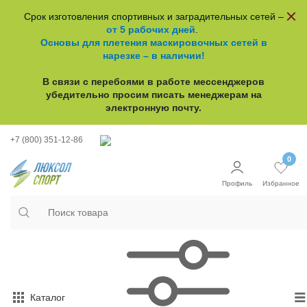
Срок изготовления спортивных и заградительных сетей –
от 5 рабочих дней
.
Основы для плетения маскировочных сетей в
нарезке – в наличии!
В связи с перебоями в работе
мессенджеров
убедительно просим писать менеджерам на
электронную почту.
+7 (800) 351-12-86
0
Профиль
Избранное
Каталог