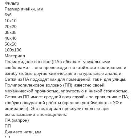
Фильтр
Размер ячейки, мм
6х6
10х10
20х20
35х35
40х40
50х50
100х100
Материал
Полиамидное волокно (ПА ) обладает уникальными
свойствами — оно превосходит по стойкости к истиранию и
изгибу любые другие химические и натуральные аналоги.
Сетки из ПА подходят как для помещений, так и для улицы.
Полипропиленовое волокно (ПП) известно своей
механической прочностью, упругостью и низкой стоимостью.
Сетка из ПП имеет средний срок службы по сравнению с ПА,
требуют аккуратной работы (средняя устойчивость к УФ и
истиранию). Этот материал прослужит дольше при
использовании в помещениях.
ПА (капрон)
ПП
Диаметр нити, мм
1,1