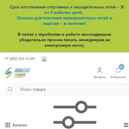
Срок изготовления спортивных и заградительных сетей –
от 5 рабочих дней
.
Основы для плетения маскировочных сетей в
нарезке – в наличии!
В связи с перебоями в работе
мессенджеров
убедительно просим писать менеджерам на
электронную почту.
+7 (800) 351-12-86
0
Профиль
Избранное
Каталог