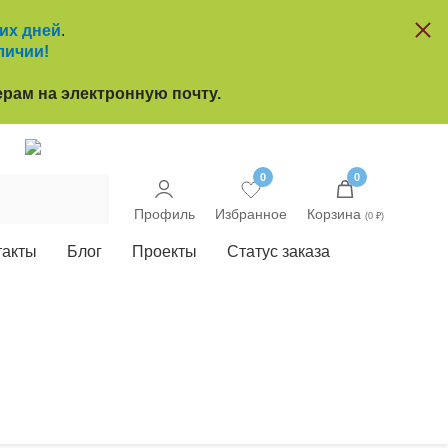
чих дней
.
личии!
рам на электронную почту.
u
0
0
Профиль
Избранное
Корзина
(0 ₽)
такты
Блог
Проекты
Статус заказа