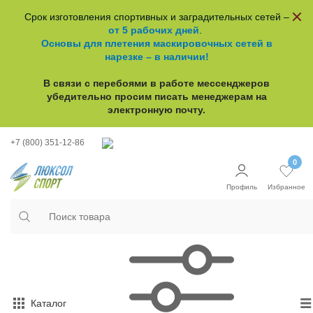
Срок изготовления спортивных и заградительных сетей –
от 5 рабочих дней
.
Основы для плетения маскировочных сетей в
нарезке – в наличии!
В связи с перебоями в работе
мессенджеров
убедительно просим писать менеджерам на
электронную почту.
+7 (800) 351-12-86
0
Профиль
Избранное
Каталог