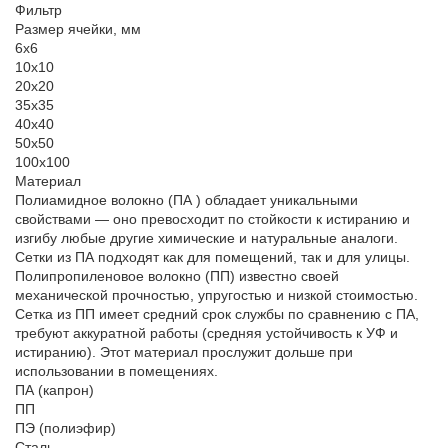
Фильтр
Размер ячейки, мм
6х6
10х10
20х20
35х35
40х40
50х50
100х100
Материал
Полиамидное волокно (ПА ) обладает уникальными
свойствами — оно превосходит по стойкости к истиранию и
изгибу любые другие химические и натуральные аналоги.
Сетки из ПА подходят как для помещений, так и для улицы.
Полипропиленовое волокно (ПП) известно своей
механической прочностью, упругостью и низкой стоимостью.
Сетка из ПП имеет средний срок службы по сравнению с ПА,
требуют аккуратной работы (средняя устойчивость к УФ и
истиранию). Этот материал прослужит дольше при
использовании в помещениях.
ПА (капрон)
ПП
ПЭ (полиэфир)
Сталь