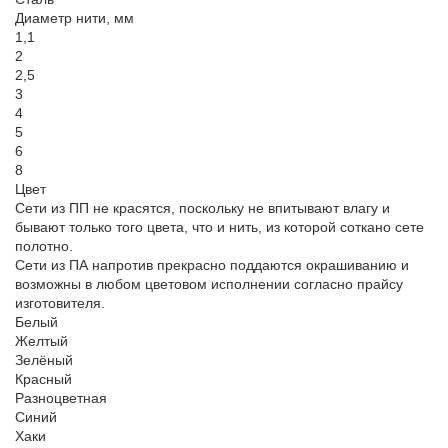
Диаметр нити, мм
1,1
2
2,5
3
4
5
6
8
Цвет
Сети из ПП не красятся, поскольку не впитывают влагу и
бывают только того цвета, что и нить, из которой соткано сете
полотно.
Сети из ПА напротив прекрасно поддаются окрашиванию и
возможны в любом цветовом исполнении согласно прайсу
изготовителя.
Белый
Желтый
Зелёный
Красный
Разноцветная
Синий
Хаки